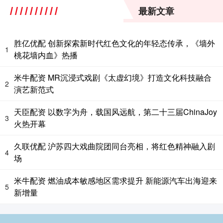
最新文章
胜亿优配 创新探索新时代红色文化的年轻态传承，《墙外
1
桃花墙内血》热播
米牛配资 MR沉浸式戏剧《太虚幻境》打造文化科技融合
2
演艺新范式
天臣配资 以数字为舟，载国风远航，第二十三届ChinaJoy
3
火热开幕
久联优配 沪苏四大戏曲院团同台亮相，将红色精神融入剧
4
场
米牛配资 燃油成本敏感地区需求提升 新能源汽车出海迎来
5
新增量