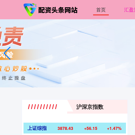
首页
汇盈
沪深京指数
上证综指
3878.43
+56.15
+1.47%