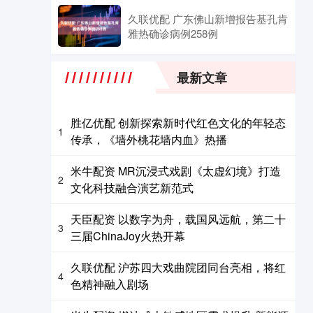
久联优配 广东佛山新增报告基孔肯
雅热确诊病例258例
最新文章
胜亿优配 创新探索新时代红色文化的年轻态
1
传承，《墙外桃花墙内血》热播
米牛配资 MR沉浸式戏剧《太虚幻境》打造
2
文化科技融合演艺新范式
天臣配资 以数字为舟，载国风远航，第二十
3
三届ChinaJoy火热开幕
久联优配 沪苏四大戏曲院团同台亮相，将红
4
色精神融入剧场