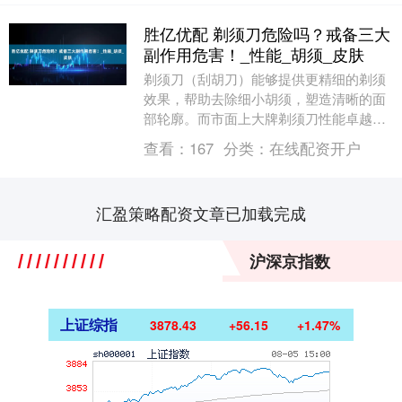
胜亿优配 剃须刀危险吗？戒备三大
副作用危害！_性能_胡须_皮肤
剃须刀（刮胡刀）能够提供更精细的剃须
效果，帮助去除细小胡须，塑造清晰的面
部轮廓。而市面上大牌剃须刀性能卓越
款，价格较高，通常在五六百到上千元之
查看：
167
分类：
在线配资开户
间。而低价款由于性....
汇盈策略配资文章已加载完成
沪深京指数
上证综指
3878.43
+56.15
+1.47%