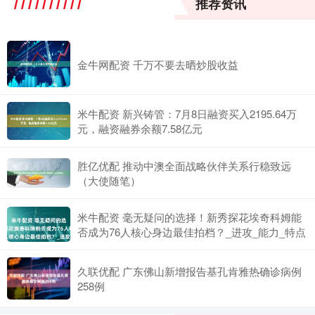
推荐资讯
金牛网配资 千万不要去晒炒股收益
米牛配资 新兴铸管：7月8日融资买入2195.64万
元，融资融券余额7.58亿元
胜亿优配 推动中澳全面战略伙伴关系行稳致远
（大使随笔）
米牛配资 毫无疑问的选择！新秀探花埃奇科姆能
否成为76人核心身边最佳拍档？_进攻_能力_特点
久联优配 广东佛山新增报告基孔肯雅热确诊病例
258例