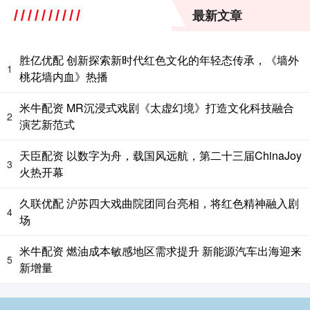
最新文章
胜亿优配 创新探索新时代红色文化的年轻态传承，《墙外
1
桃花墙内血》热播
米牛配资 MR沉浸式戏剧《太虚幻境》打造文化科技融合
2
演艺新范式
天臣配资 以数字为舟，载国风远航，第二十三届ChinaJoy
3
火热开幕
久联优配 沪苏四大戏曲院团同台亮相，将红色精神融入剧
4
场
米牛配资 燃油成本敏感地区需求提升 新能源汽车出海迎来
5
新增量