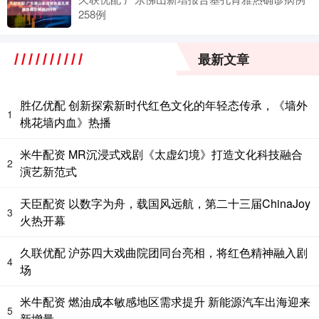
258例
最新文章
胜亿优配 创新探索新时代红色文化的年轻态传承，《墙外
1
桃花墙内血》热播
米牛配资 MR沉浸式戏剧《太虚幻境》打造文化科技融合
2
演艺新范式
天臣配资 以数字为舟，载国风远航，第二十三届ChinaJoy
3
火热开幕
久联优配 沪苏四大戏曲院团同台亮相，将红色精神融入剧
4
场
米牛配资 燃油成本敏感地区需求提升 新能源汽车出海迎来
5
新增量