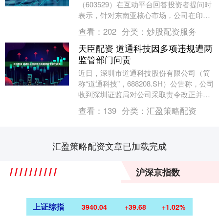
（603529）在互动平台回答投资者提问时
表示，针对东南亚核心市场，公司在印
尼、越南的生产工厂均已投产，并结合当
查看：
202
分类：
炒股配资服务
地消费需求、法规....
天臣配资 道通科技因多项违规遭两
监管部门问责
近日，深圳市道通科技股份有限公司（简
称“道通科技”，688208.SH）公告称，公司
收到深圳证监局对公司采取责令改正并对
相关责任人出具警示函的行政监管措施决
查看：
139
分类：
汇盈策略配资
定书....
汇盈策略配资文章已加载完成
沪深京指数
上证综指
3940.04
+39.68
+1.02%