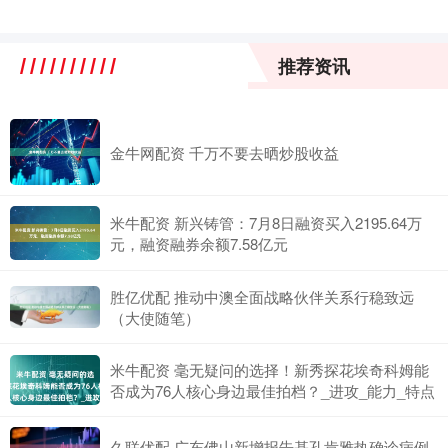
推荐资讯
金牛网配资 千万不要去晒炒股收益
米牛配资 新兴铸管：7月8日融资买入2195.64万
元，融资融券余额7.58亿元
胜亿优配 推动中澳全面战略伙伴关系行稳致远
（大使随笔）
米牛配资 毫无疑问的选择！新秀探花埃奇科姆能
否成为76人核心身边最佳拍档？_进攻_能力_特点
久联优配 广东佛山新增报告基孔肯雅热确诊病例