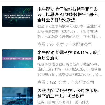
米牛配资 赤子城科技携手亚马逊
云，以思语 AI 智能数据平台驱动
全球业务智能化跃迁
在全球化竞争与数字化浪潮中，企业如何
驾驭海量数据（603138）、实现智能决
策，已成为制胜未来的关键。在全球社交
领域，赤子城科技正在以AI和多语种数据
查看：
90
分类：
十大配资公司
构筑差异化....
米牛配资 松霖科技涨9.11%，股价
创历史新高
松霖科技股价创出历史新高，截至9:40，
该股上涨9.11%，股价报26.35元，成交量
301.96万股，成交金额7892.79万元，换手
率0.71%，该股最新A....
查看：
122
分类：
十大配资公司
久联优配 爱玛科技：公司在印尼、
越南的生产工厂均已投产
证券日报网讯12月9日，爱玛科技