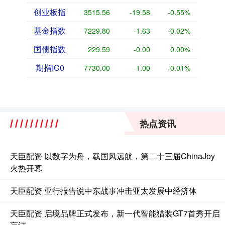
创业板指
3515.56
-19.58
-0.55%
基金指数
7229.80
-1.63
-0.02%
国债指数
229.59
-0.00
0.00%
期指IC0
7730.00
-1.00
-0.01%
热点资讯
天臣配资 以数字为舟，载国风远航，第二十三届ChinaJoy
火热开幕
天臣配资 亚行报告说中东战事冲击亚太发展中经济体
天臣配资 启境品牌正式发布，新一代智能猎装GT7首秀开启