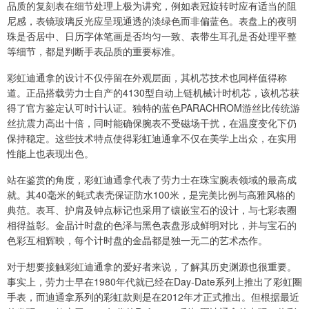
品质的复刻表在细节处理上极为讲究，例如表冠旋转时应有适当的阻
尼感，表镜玻璃反光应呈现通透的淡绿色而非偏蓝色。表盘上的夜明
珠是否居中、日历字体笔画是否均匀一致、表带生耳孔是否处理平整
等细节，都是判断手表品质的重要标准。
彩虹迪通拿的设计不仅停留在外观层面，其机芯技术也同样值得称
道。正品搭载劳力士自产的4130型自动上链机械计时机芯，该机芯获
得了官方鉴定认可时计认证。独特的蓝色PARACHROM游丝比传统游
丝抗震力高出十倍，同时能确保腕表不受磁场干扰，在温度变化下仍
保持稳定。这些技术特点使得彩虹迪通拿不仅在美学上出众，在实用
性能上也表现出色。
站在鉴赏的角度，彩虹迪通拿代表了劳力士在珠宝腕表领域的最高成
就。其40毫米的蚝式表壳保证防水100米，是完美比例与高雅风格的
典范。表耳、护肩及钟点标记也采用了镶嵌宝石的设计，与七彩表圈
相得益彰。金晶计时盘的色泽与黑色表盘形成鲜明对比，并与宝石的
色彩互相辉映，每个计时盘的金晶都是独一无二的艺术杰作。
对于想要接触彩虹迪通拿的爱好者来说，了解其历史渊源也很重要。
事实上，劳力士早在1980年代就已经在Day-Date系列上推出了彩虹圈
手表，而迪通拿系列的彩虹款则是在2012年才正式推出。但根据最近