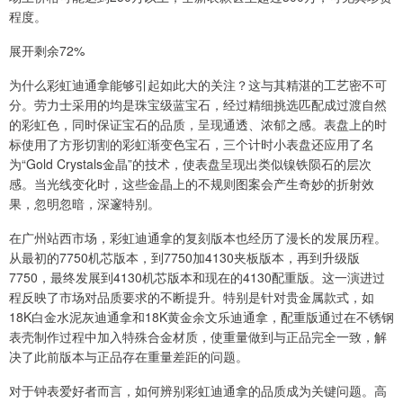
程度。
展开剩余72%
为什么彩虹迪通拿能够引起如此大的关注？这与其精湛的工艺密不可
分。劳力士采用的均是珠宝级蓝宝石，经过精细挑选匹配成过渡自然
的彩虹色，同时保证宝石的品质，呈现通透、浓郁之感。表盘上的时
标使用了方形切割的彩虹渐变色宝石，三个计时小表盘还应用了名
为“Gold Crystals金晶”的技术，使表盘呈现出类似镍铁陨石的层次
感。当光线变化时，这些金晶上的不规则图案会产生奇妙的折射效
果，忽明忽暗，深邃特别。
在广州站西市场，彩虹迪通拿的复刻版本也经历了漫长的发展历程。
从最初的7750机芯版本，到7750加4130夹板版本，再到升级版
7750，最终发展到4130机芯版本和现在的4130配重版。这一演进过
程反映了市场对品质要求的不断提升。特别是针对贵金属款式，如
18K白金水泥灰迪通拿和18K黄金余文乐迪通拿，配重版通过在不锈钢
表壳制作过程中加入特殊合金材质，使重量做到与正品完全一致，解
决了此前版本与正品存在重量差距的问题。
对于钟表爱好者而言，如何辨别彩虹迪通拿的品质成为关键问题。高