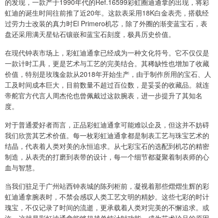
的发现，一款产于1990年代的Ref.16599彩虹圈迪通拿的出现，将彩
虹迪的诞生时间往前推了近20年。这款表采用18K白金表壳，搭载经
过劳力士改装的真力时El Primero机芯，除了外圈的渐变蓝宝石，表
盘还采用满天星钻石镶嵌和蓝宝石刻度，极具历史价值。
在现代钟表市场上，彩虹迪通拿已经成为一种文化符号。它不仅仅是
一款计时工具，更是艺术与工艺的完美结合。其稀缺性也增加了收藏
价值，特别是玫瑰金款从2018年开始生产，由于制作所用的宝石、人
工及时间成本巨大，目前数量不超过百位数，是妥妥的收藏品。就连
帝舵官方代言人周杰伦也曾佩戴过这款腕表，进一步提升了其知名
度。
对于普通爱好者而言，正品彩虹迪通拿可能难以企及，但这并不妨碍
我们欣赏其艺术价值。每一枚彩虹迪通拿都是制表工艺与珠宝艺术的
结晶，代表着人类对美的永恒追求。从七彩宝石的选配到机芯的精密
制造，从表壳的打磨到表带的设计，每一个细节都凝聚着制表师的心
血与智慧。
当我们驻足于广州站西钟表城的陈列柜前，凝视着那些熠熠生辉的彩
虹迪通拿腕表时，不禁会感叹人类工艺文明的精妙。这些七彩的时计
瑰宝，不仅记录了时间的流逝，更承载着人类对完美的不懈追求。或