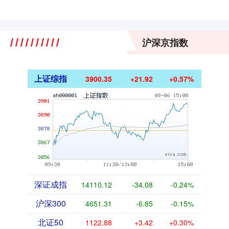
沪深京指数
上证综指
3900.35
+21.92
+0.57%
深证成指
14110.12
-34.08
-0.24%
沪深300
4651.31
-6.85
-0.15%
北证50
1122.88
+3.42
+0.30%