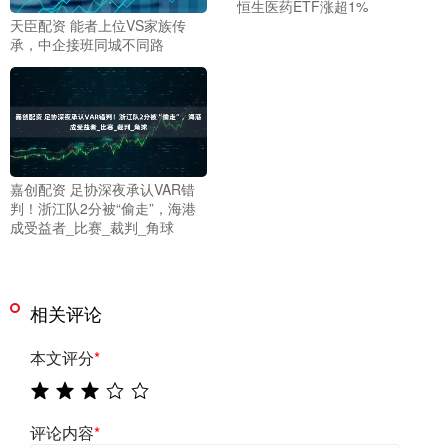
恒生医药ETF涨超1%
天臣配资 能者上位VS家族传
承，中企接班同城不同路
嘉创配资 足协深夜承认VAR错
判！浙江队2分被“偷走”，海港
成受益者_比赛_裁判_角球
相关评论
本文评分
*
评论内容
*