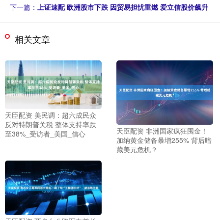
下一篇：
上证速配 欧洲股市下跌 因贸易担忧重燃 爱立信股价飙升
相关文章
天臣配资 美民调：超六成民众
反对特朗普关税 整体支持率跌
天臣配资 非洲国家疯狂囤金！
至38%_受访者_美国_信心
加纳黄金储备暴增255% 背后暗
藏美元危机？