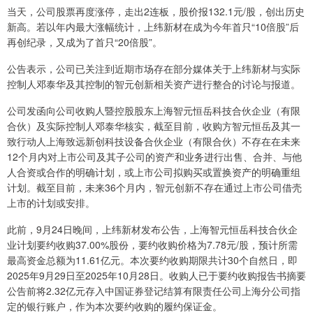
当天，公司股票再度涨停，走出2连板，股价报132.1元/股，创出历史
新高。若以年内最大涨幅统计，上纬新材在成为今年首只“10倍股”后
再创纪录，又成为了首只“20倍股”。
公告表示，公司已关注到近期市场存在部分媒体关于上纬新材与实际
控制人邓泰华及其控制的智元创新相关资产进行整合的讨论与报道。
公司发函向公司收购人暨控股股东上海智元恒岳科技合伙企业（有限
合伙）及实际控制人邓泰华核实，截至目前，收购方智元恒岳及其一
致行动人上海致远新创科技设备合伙企业（有限合伙）不存在在未来
12个月内对上市公司及其子公司的资产和业务进行出售、合并、与他
人合资或合作的明确计划，或上市公司拟购买或置换资产的明确重组
计划。截至目前，未来36个月内，智元创新不存在通过上市公司借壳
上市的计划或安排。
此前，9月24日晚间，上纬新材发布公告，上海智元恒岳科技合伙企
业计划要约收购37.00%股份，要约收购价格为7.78元/股，预计所需
最高资金总额为11.61亿元。本次要约收购期限共计30个自然日，即
2025年9月29日至2025年10月28日。收购人已于要约收购报告书摘要
公告前将2.32亿元存入中国证券登记结算有限责任公司上海分公司指
定的银行账户，作为本次要约收购的履约保证金。