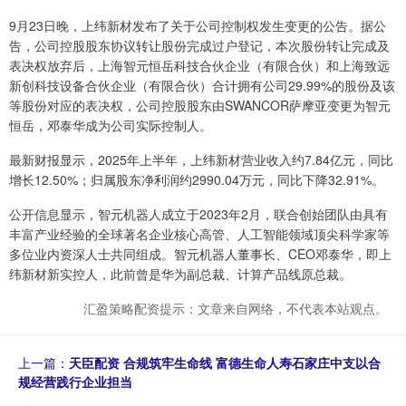
9月23日晚，上纬新材发布了关于公司控制权发生变更的公告。据公
告，公司控股股东协议转让股份完成过户登记，本次股份转让完成及
表决权放弃后，上海智元恒岳科技合伙企业（有限合伙）和上海致远
新创科技设备合伙企业（有限合伙）合计拥有公司29.99%的股份及该
等股份对应的表决权，公司控股股东由SWANCOR萨摩亚变更为智元
恒岳，邓泰华成为公司实际控制人。
最新财报显示，2025年上半年，上纬新材营业收入约7.84亿元，同比
增长12.50%；归属股东净利润约2990.04万元，同比下降32.91%。
公开信息显示，智元机器人成立于2023年2月，联合创始团队由具有
丰富产业经验的全球著名企业核心高管、人工智能领域顶尖科学家等
多位业内资深人士共同组成。智元机器人董事长、CEO邓泰华，即上
纬新材新实控人，此前曾是华为副总裁、计算产品线原总裁。
汇盈策略配资提示：文章来自网络，不代表本站观点。
上一篇：
天臣配资 合规筑牢生命线 富德生命人寿石家庄中支以合
规经营践行企业担当