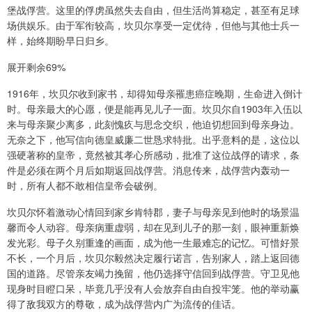
堡战俘营。这里的俘虏虽然失去自由，但生活尚算稳定，甚至有足球
场供娱乐。由于军衔较高，坎贝尔享受一定优待，但他与其他士兵一
样，始终期盼早日归乡。
展开剩余69%
1916年，坎贝尔收到家书，却得知母亲罹患癌症晚期，生命进入倒计
时。母亲最大的心愿，便是能再见儿子一面。坎贝尔自1903年入伍以
来与母亲聚少离多，此刻愧疚与思念交织，他迫切想回到母亲身边。
无奈之下，他写信向德皇威廉二世恳求特批。出乎意料的是，这位以
强硬著称的皇帝，竟然被其孝心所感动，批准了这位战俘的请求，条
件是必须在两个月后如期返回战俘营。消息传来，战俘营内轰动一
时，所有人都不敢相信皇帝会破例。
坎贝尔怀着激动心情回到家乡肯特郡，妻子与母亲见到他时的场景温
馨而令人动容。母亲病重虚弱，却在见到儿子的那一刻，眼神重新焕
发光彩。母子久别重逢的画面，成为他一生最难忘的记忆。可惜好景
不长，一个月后，坎贝尔毅然决定履行诺言，告别家人，踏上返回德
国的道路。尽管亲友竭力挽留，他仍选择守信回到战俘营。守卫见他
现身时目瞪口呆，毕竟几乎没有人会放弃自由自投牢笼。他的举动赢
得了敌我双方的尊敬，成为战俘营内广为流传的佳话。