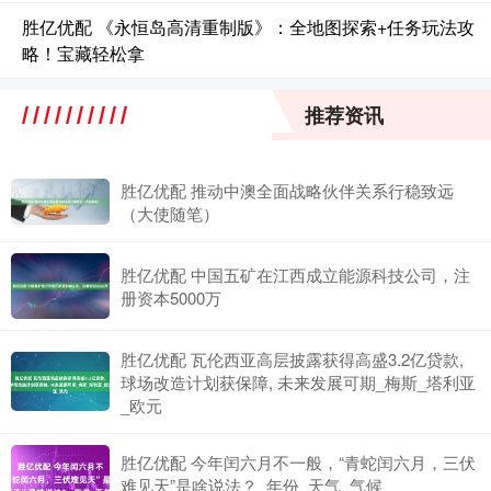
胜亿优配 《永恒岛高清重制版》：全地图探索+任务玩法攻
略！宝藏轻松拿
推荐资讯
胜亿优配 推动中澳全面战略伙伴关系行稳致远
（大使随笔）
胜亿优配 中国五矿在江西成立能源科技公司，注
册资本5000万
胜亿优配 瓦伦西亚高层披露获得高盛3.2亿贷款,
球场改造计划获保障, 未来发展可期_梅斯_塔利亚
_欧元
胜亿优配 今年闰六月不一般，“青蛇闰六月，三伏
难见天”是啥说法？_年份_天气_气候