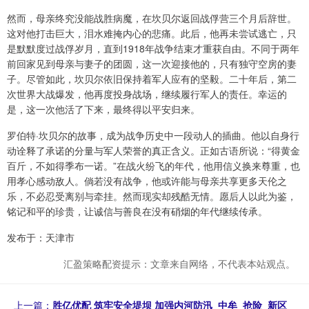
然而，母亲终究没能战胜病魔，在坎贝尔返回战俘营三个月后辞世。
这对他打击巨大，泪水难掩内心的悲痛。此后，他再未尝试逃亡，只
是默默度过战俘岁月，直到1918年战争结束才重获自由。不同于两年
前回家见到母亲与妻子的团圆，这一次迎接他的，只有独守空房的妻
子。尽管如此，坎贝尔依旧保持着军人应有的坚毅。二十年后，第二
次世界大战爆发，他再度投身战场，继续履行军人的责任。幸运的
是，这一次他活了下来，最终得以平安归来。
罗伯特·坎贝尔的故事，成为战争历史中一段动人的插曲。他以自身行
动诠释了承诺的分量与军人荣誉的真正含义。正如古语所说：“得黄金
百斤，不如得季布一诺。”在战火纷飞的年代，他用信义换来尊重，也
用孝心感动敌人。倘若没有战争，他或许能与母亲共享更多天伦之
乐，不必忍受离别与牵挂。然而现实却残酷无情。愿后人以此为鉴，
铭记和平的珍贵，让诚信与善良在没有硝烟的年代继续传承。
发布于：天津市
汇盈策略配资提示：文章来自网络，不代表本站观点。
上一篇：
胜亿优配 筑牢安全堤坝 加强内河防汛_中牟_抢险_新区