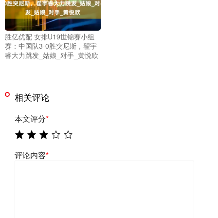
胜亿优配 女排U19世锦赛小组
赛：中国队3-0胜突尼斯，翟宇
睿大力跳发_姑娘_对手_黄悦欣
相关评论
本文评分
*
评论内容
*