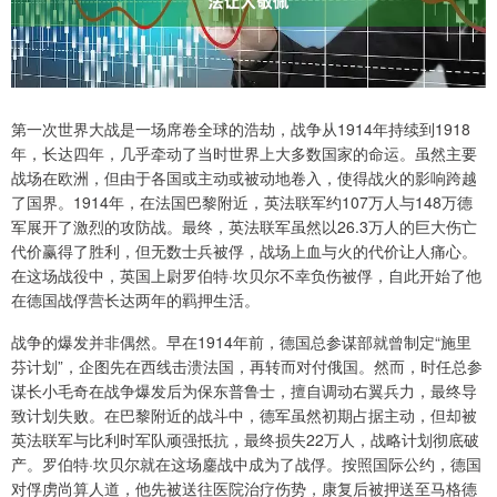
第一次世界大战是一场席卷全球的浩劫，战争从1914年持续到1918
年，长达四年，几乎牵动了当时世界上大多数国家的命运。虽然主要
战场在欧洲，但由于各国或主动或被动地卷入，使得战火的影响跨越
了国界。1914年，在法国巴黎附近，英法联军约107万人与148万德
军展开了激烈的攻防战。最终，英法联军虽然以26.3万人的巨大伤亡
代价赢得了胜利，但无数士兵被俘，战场上血与火的代价让人痛心。
在这场战役中，英国上尉罗伯特·坎贝尔不幸负伤被俘，自此开始了他
在德国战俘营长达两年的羁押生活。
战争的爆发并非偶然。早在1914年前，德国总参谋部就曾制定“施里
芬计划”，企图先在西线击溃法国，再转而对付俄国。然而，时任总参
谋长小毛奇在战争爆发后为保东普鲁士，擅自调动右翼兵力，最终导
致计划失败。在巴黎附近的战斗中，德军虽然初期占据主动，但却被
英法联军与比利时军队顽强抵抗，最终损失22万人，战略计划彻底破
产。罗伯特·坎贝尔就在这场鏖战中成为了战俘。按照国际公约，德国
对俘虏尚算人道，他先被送往医院治疗伤势，康复后被押送至马格德