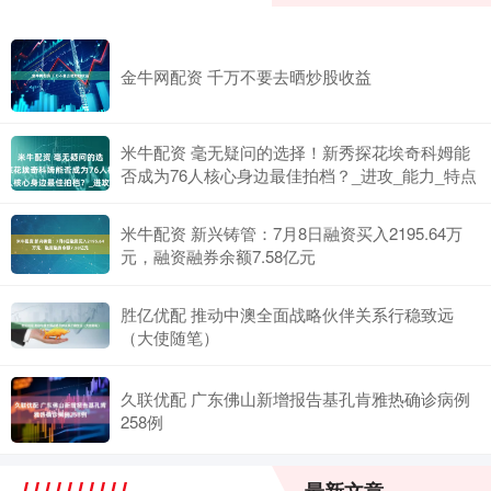
金牛网配资 千万不要去晒炒股收益
米牛配资 毫无疑问的选择！新秀探花埃奇科姆能
否成为76人核心身边最佳拍档？_进攻_能力_特点
米牛配资 新兴铸管：7月8日融资买入2195.64万
元，融资融券余额7.58亿元
胜亿优配 推动中澳全面战略伙伴关系行稳致远
（大使随笔）
久联优配 广东佛山新增报告基孔肯雅热确诊病例
258例