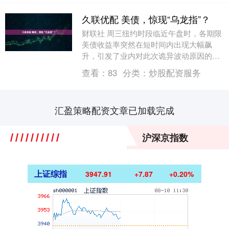
久联优配 美债，惊现“乌龙指”？
财联社 周三纽约时段临近午盘时，各期限
美债收益率突然在短时间内出现大幅飙
升，引发了业内对此次诡异波动原因的热
议…… 一些交易员认为可能是“乌龙指”所
查看：
83
分类：
炒股配资服务
致，另一些人....
汇盈策略配资文章已加载完成
沪深京指数
上证综指
3947.91
+7.87
+0.20%