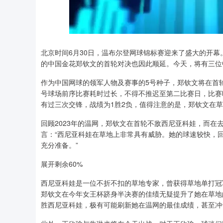
北京时间6月30日，温布尔登网球锦标赛迎来了盛大的开
的中国金花郑钦文的首轮对决也因此顺延。今天，将有三位
作为中国网球的领军人物及赛事的5号种子，郑钦文将在首
号球场前序比赛耗时过长，不得不推迟至第二比赛日，比赛时
有过三次交锋，战绩为1胜2负，值得注意的是，郑钦文在
回顾2023年的温网，郑钦文在首轮不敌西尼亚科娃，而在
言：“西尼亚科娃在草地上非常具有威胁。她的球速较快，
充分准备。”
展开剩余60%
西尼亚科娃是一位不折不扣的草地专家，曾获得草地单打冠
郑钦文在今年女王杯跻身半决赛的佳绩无疑提升了她在草地
胜西尼亚科娃，极有可能刷新她在温网的最佳成绩，甚至冲