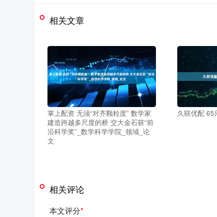
相关文章
掌上配资 无须“对齐颗粒度” 数学家
久联优配 6
建造跨越多尺度的桥 交大金石获“前
沿科学奖”_数学科学学院_领域_论
文
相关评论
本文评分
*