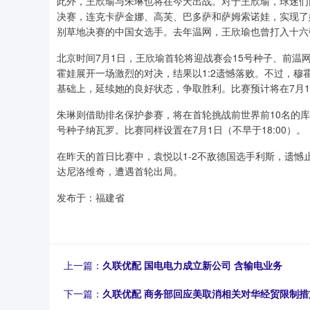
此外，王欣瑜与朱琳也将在今天出战。对于王欣瑜，球迷们同
决赛，连克卡萨金娜、高芙、巴多萨和萨姆索诺娃，实现了她
别草地决赛的中国女选手。去年温网，王欣瑜也曾打入十六
北京时间7月1日，王欣瑜首轮将迎战赛会15号种子、前温网
霍娃展开一场激烈的对决，结果以1:2遗憾落败。不过，
基础上，延续她的良好状态，争取胜利。比赛预计将在7月1日
朱琳则借助排名保护参赛，将在首轮挑战前世界前10名的
号种子纳瓦罗。比赛同样设置在7月1日（不早于18:00）。
在昨天的首日比赛中，袁悦以1-2不敌德国选手利斯，遗憾
达尼洛维奇，遭遇首轮出局。
发布于：福建省
上一篇：
久联优配 国电电力成立新公司 含输电业务
下一篇：
久联优配 商务部回应美取消相关对华经贸限制措