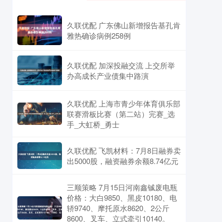
久联优配 广东佛山新增报告基孔肯
雅热确诊病例258例
久联优配 加深投融交流 上交所举
办高成长产业债集中路演
久联优配 上海市青少年体育俱乐部
联赛滑板比赛（第二站）完赛_选
手_大虹桥_勇士
久联优配 飞凯材料：7月8日融券卖
出5000股，融资融券余额8.74亿元
三顺策略 7月15日河南鑫铖废电瓶
价格：大白9850、黑皮10180、电
轿9740、摩托原水8620、2公斤
8600、叉车、立式牵引10140。