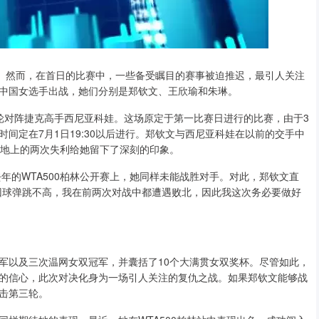
幕。然而，在首日的比赛中，一些备受瞩目的赛事被迫推迟，最引人关注
中国女选手出战，她们分别是郑钦文、王欣瑜和朱琳。
轮对阵捷克高手西尼亚科娃。这场原定于第一比赛日进行的比赛，由于3
间定在7月1日19:30以后进行。郑钦文与西尼亚科娃在以前的交手中
草地上的两次失利给她留下了深刻的印象。
去年的WTA500柏林公开赛上，她同样未能战胜对手。对此，郑钦文直
回球弹跳不高，我在前两次对战中都遭遇败北，因此我这次务必要做好
军以及三次温网女双冠军，并囊括了10个大满贯女双奖杯。尽管如此，
的信心，此次对决化身为一场引人关注的复仇之战。如果郑钦文能够战
击第三轮。