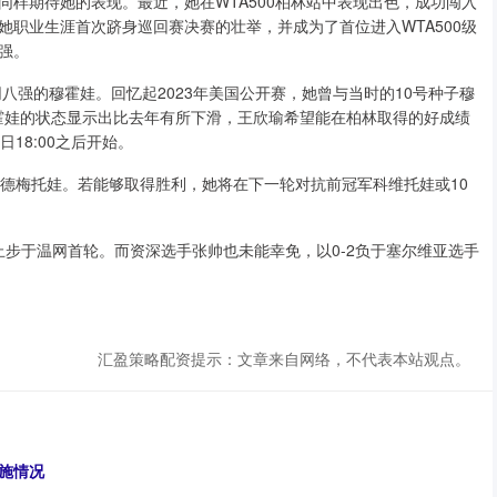
样期待她的表现。最近，她在WTA500柏林站中表现出色，成功闯入
职业生涯首次跻身巡回赛决赛的壮举，并成为了首位进入WTA500级
强。
八强的穆霍娃。回忆起2023年美国公开赛，她曾与当时的10号种子穆
穆霍娃的状态显示出比去年有所下滑，王欣瑜希望能在柏林取得的好成绩
18:00之后开始。
库德梅托娃。若能够取得胜利，她将在下一轮对抗前冠军科维托娃或10
止步于温网首轮。而资深选手张帅也未能幸免，以0-2负于塞尔维亚选手
汇盈策略配资提示：文章来自网络，不代表本站观点。
施情况