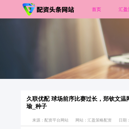
首页
汇盈
久联优配 球场前序比赛过长，郑钦文温
瑜_种子
来源：配资平台网站
网站：汇盈策略配资
日期：2