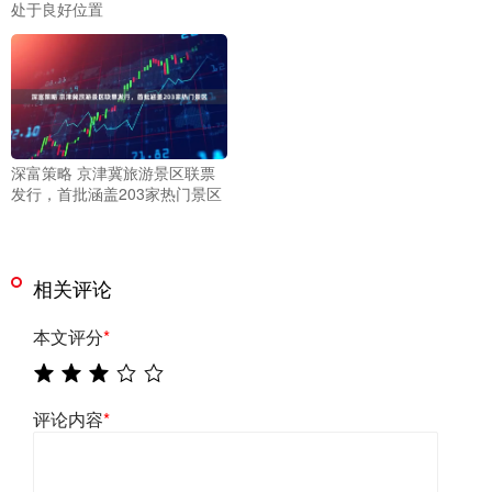
处于良好位置
深富策略 京津冀旅游景区联票
发行，首批涵盖203家热门景区
相关评论
本文评分
*
评论内容
*